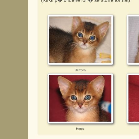
(Klikk p� bildene for � se større format)
Hermes
Heros