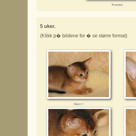
Knerten
5 uker.
(Klikk p� bildene for � se større format)
Hann I