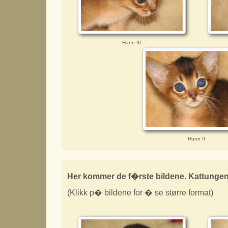
Hann III
Hunn II
Her kommer de f�rste bildene. Kattungene
(Klikk p� bildene for � se større format)