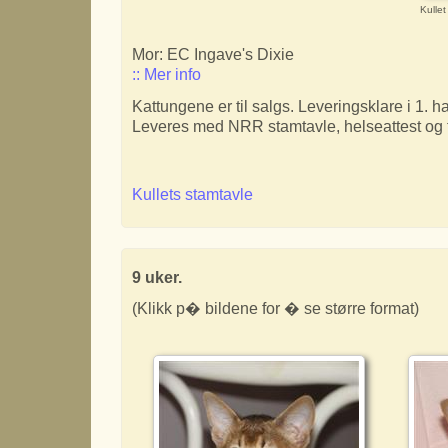
Kullet
Mor: EC Ingave's Dixie
:: Mer info
Kattungene er til salgs. Leveringsklare i 1. 
Leveres med NRR stamtavle, helseattest og f
Kullets stamtavle
9 uker.
(Klikk p� bildene for � se større format)